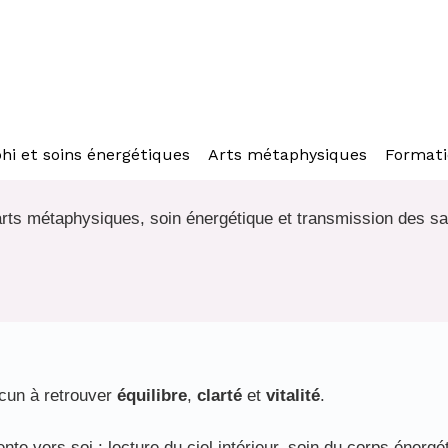
compagnement
hi et soins énergétiques
Arts métaphysiques
Formati
arts métaphysiques, soin énergétique et transmission des sa
acun à retrouver
équilibre
,
clarté
et
vitalité
.
te vers soi : lecture du ciel intérieur, soin du corps énerg