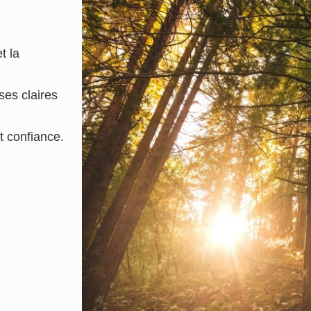
t la
ses claires
t confiance.