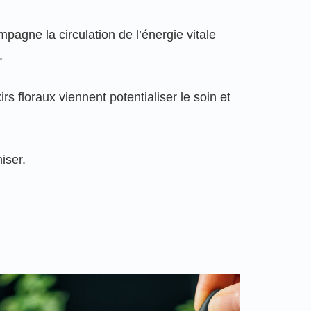
pagne la circulation de l’énergie vitale
.
rs floraux viennent potentialiser le soin et
tre
n
iser.