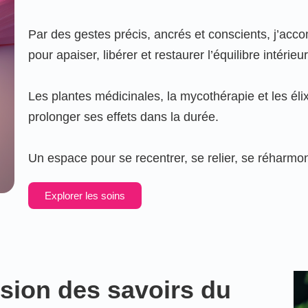
Par des gestes précis, ancrés et conscients, j’accom
pour apaiser, libérer et restaurer l’équilibre intérieur
Les plantes médicinales, la mycothérapie et les élixi
prolonger ses effets dans la durée.
Inscrivez vous à no
liste de diffusio
Un espace pour se recentrer, se relier, se réharmon
Explorer les soins
sion des savoirs du