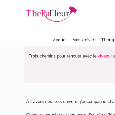
Mes univers d'ac
Accueil
Mes Univers
Therap
Trois chemins pour renouer avec le
vivant
: 
À travers ces trois univers, j’accompagne ch
Chaque approche est une porte d’entrée différen