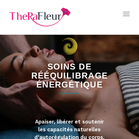
Togg
navi
SOINS DE
RÉÉQUILIBRAGE
ÉNERGÉTIQUE
Apaiser, libérer et soutenir
les capacités naturelles
d’autorégulation du corps.