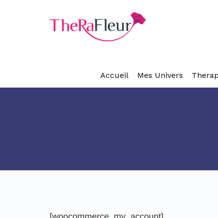
Accueil
Mes Univers
Therap
[woocommerce_my_account]